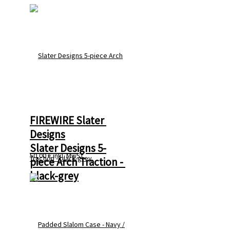
FIREWIRE Slater 
Designs
Slater Designs 5-
50,00 €
inkl. MwSt
piece Arch Traction - 
black-grey