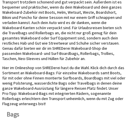
Transport trotzdem schonend und gut verpackt sein. Außerdem ist es
bequemer und praktischer, wenn du dein Wakeboard und dein ganzes
Wakeboard-Zubehör mit Boots, Helm, Wetsuit, Weste, Boardshort,
Bikini und Poncho für deine Session mit nur einem Griff schnappen und
verladen kannst. Auch dein Auto wird es dir danken, wenn die
Wakeboard Kanten schön verpackt sind. Für Urlaubsreisen bieten sich
die Travelbags und Rollerbags an, die nicht nur groß genug für dein
gesamtes Wakeboard oder Surf Equipment sind, sondern auch dein
restliches Hab und Gut wie Streetwear und Schuhe sicher verstauen.
Genau dafür bieten wir dir im SHREDerei Wakeboard-Shop die
passenden Wakeboard- und Surf-Boardbags, Rollerbags, Trollies,
Taschen, Neo-Sleeves und Hüllen für Zubehör an.
Hier im Onlineshop von SHREDerei hast du die Wahl. Klick dich durch das
Sortiment an Wakeboard-Bags: Für einzelne Wakeboards samt Boots,
für mit oder ohne Finnen montierte Surfboards, Boardbags mit viel oder
wenig Polsterung, wasserdichte Bags oder Travelbags in denen deine
ganze Wakeboard-Ausrüstung für längere Reisen Platz findet. Unser
Pro-Tipp: Wakeboard-Bags mit integrierten Rädern, sogenannte
Rollerbags erleichtern den Transport unheimlich, wenn du mit Zug oder
Flugzeug unterwegs bist!
Bags