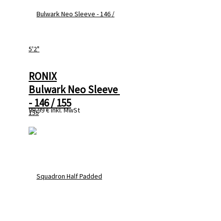
RONIX
Bulwark Neo Sleeve 
- 146 / 155
99,99 €
inkl. MwSt