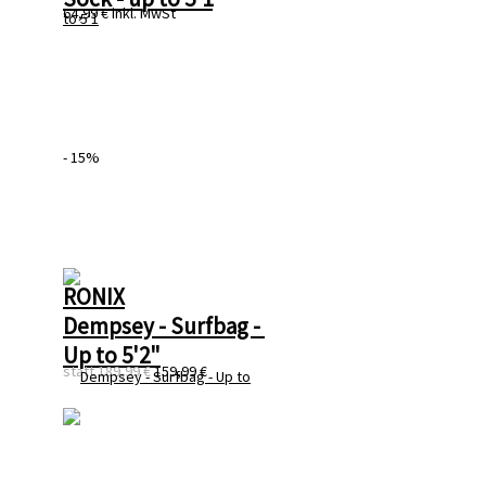
64,99 €
inkl. MwSt
- 15%
RONIX
Dempsey - Surfbag - 
Up to 5'2"
statt
189,99 €
159,99 €