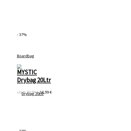
- 37%
MYSTIC
Drybag 20Ltr
statt
39,99 €
24,99 €
- 33%