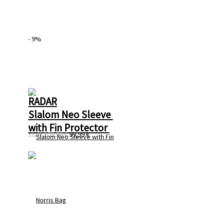
- 9%
RADAR
Slalom Neo Sleeve 
with Fin Protector 
statt
109,99 €
99,99 €