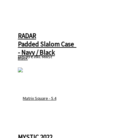
RADAR
Padded Slalom Case  
- Navy / Black
109,99 €
inkl. MwSt
MYSTIC 2022