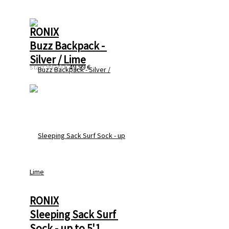
RONIX
Buzz Backpack - 
Silver / Lime
statt
99,99 €
49,99 €
RONIX
Sleeping Sack Surf 
Sock - up to 5'1