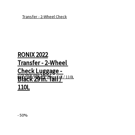
RONIX 2022
Transfer - 2-Wheel 
Check Luggage - 
279,99 €
inkl. MwSt
Black 29 in. Tall / 
110L
- 50%