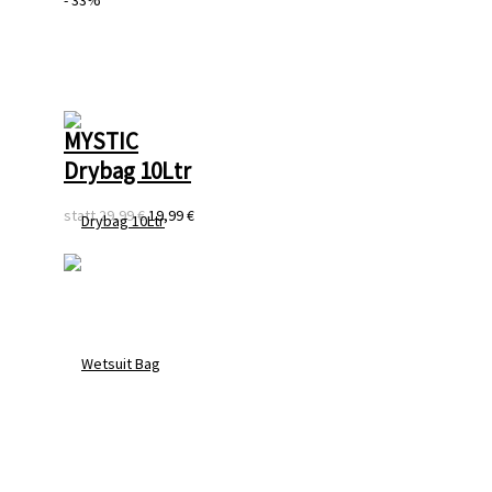
MYSTIC
Drybag 10Ltr
statt
29,99 €
19,99 €