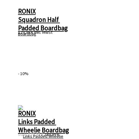
RONIX
Squadron Half 
Padded Boardbag
129,99 €
inkl. MwSt
- 10%
RONIX
Links Padded 
Wheelie Boardbag
statt
279,99 €
249,99 €