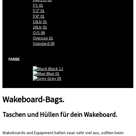
5'1
01
5'2"
01
5'6"
01
10Ltr
01
20Ltr
01
O/S
06
Onesize
01
Standard
05
FARBE
Black
12
Blue
01
Grey
05
Wakeboard-Bags.
Taschen und Hüllen für dein Wakeboard.
Wakeboards und Equipment halten zwar sehr viel aus, sollten beim